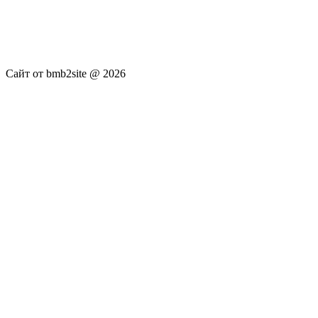
новостей RSS канала news.rambler.ru, newsru.com. Материалы
публикуются без искажения, ответственность за
достоверность публикуемых новостей Администрация сайта
не несёт.
Сайт от bmb2site @ 2026