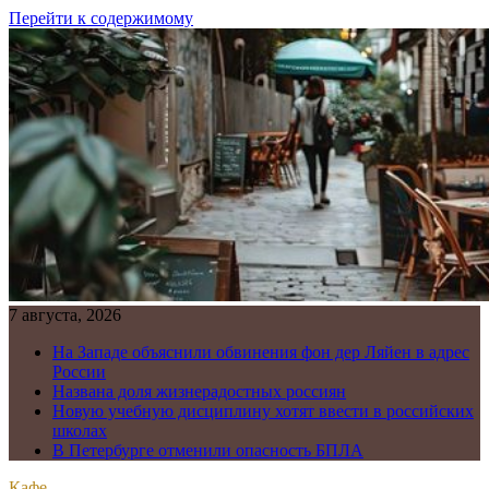
Перейти к содержимому
7 августа, 2026
На Западе объяснили обвинения фон дер Ляйен в адрес
России
Названа доля жизнерадостных россиян
Новую учебную дисциплину хотят ввести в российских
школах
В Петербурге отменили опасность БПЛА
Кафе