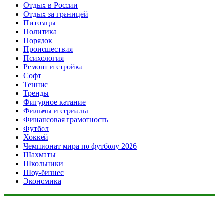
Отдых в России
Отдых за границей
Питомцы
Политика
Порядок
Происшествия
Психология
Ремонт и стройка
Софт
Теннис
Тренды
Фигурное катание
Фильмы и сериалы
Финансовая грамотность
Футбол
Хоккей
Чемпионат мира по футболу 2026
Шахматы
Школьники
Шоу-бизнес
Экономика
Данный сайт не является коммерческим проектом. На этом
сайте ни чего не продают, ни чего не покупают, ни какие
услуги не оказываются. Сайт представляет собой ленту