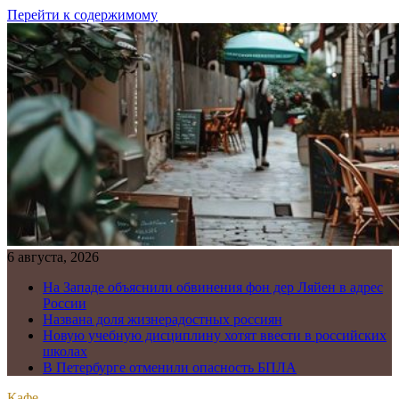
Перейти к содержимому
6 августа, 2026
На Западе объяснили обвинения фон дер Ляйен в адрес
России
Названа доля жизнерадостных россиян
Новую учебную дисциплину хотят ввести в российских
школах
В Петербурге отменили опасность БПЛА
Кафе