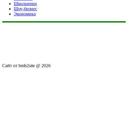
Школьники
Шоу-бизнес
Экономика
Данный сайт не является коммерческим проектом. На этом
сайте ни чего не продают, ни чего не покупают, ни какие
услуги не оказываются. Сайт представляет собой ленту
новостей RSS канала news.rambler.ru, newsru.com. Материалы
публикуются без искажения, ответственность за
достоверность публикуемых новостей Администрация сайта
не несёт.
Сайт от bmb2site @ 2026