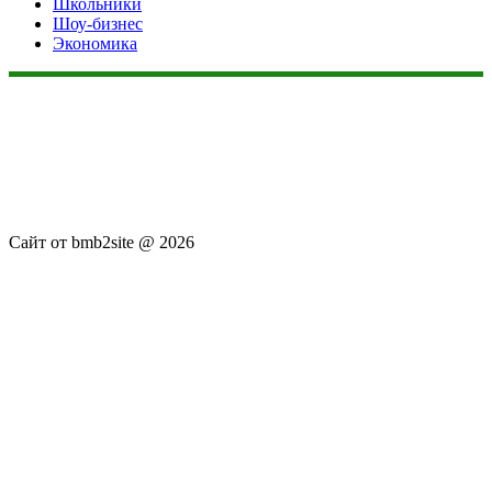
Школьники
Шоу-бизнес
Экономика
Данный сайт не является коммерческим проектом. На этом
сайте ни чего не продают, ни чего не покупают, ни какие
услуги не оказываются. Сайт представляет собой ленту
новостей RSS канала news.rambler.ru, newsru.com. Материалы
публикуются без искажения, ответственность за
достоверность публикуемых новостей Администрация сайта
не несёт.
Сайт от bmb2site @ 2026