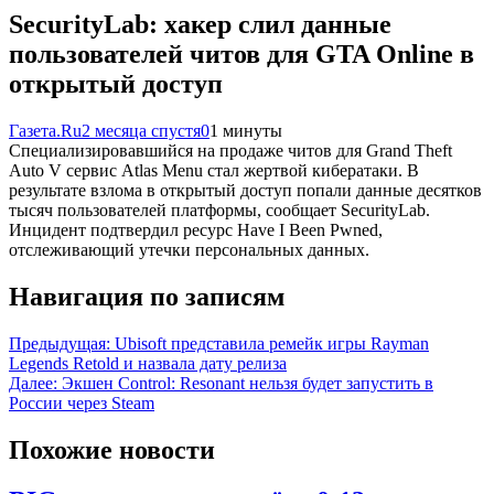
SecurityLab: хакер слил данные
пользователей читов для GTA Online в
открытый доступ
Газета.Ru
2 месяца спустя
0
1 минуты
Специализировавшийся на продаже читов для Grand Theft
Auto V сервис Atlas Menu стал жертвой кибератаки. В
результате взлома в открытый доступ попали данные десятков
тысяч пользователей платформы, сообщает SecurityLab.
Инцидент подтвердил ресурс Have I Been Pwned,
отслеживающий утечки персональных данных.
Навигация по записям
Предыдущая:
Ubisoft представила ремейк игры Rayman
Legends Retold и назвала дату релиза
Далее:
Экшен Control: Resonant нельзя будет запустить в
России через Steam
Похожие новости