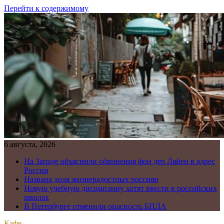
Перейти к содержимому
6 августа, 2026
На Западе объяснили обвинения фон дер Ляйен в адрес
России
Названа доля жизнерадостных россиян
Новую учебную дисциплину хотят ввести в российских
школах
В Петербурге отменили опасность БПЛА
Кафе