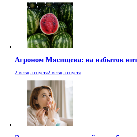
Агроном Мясищева: на избыток нитр
2 месяца спустя
2 месяца спустя