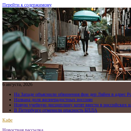
Перейти к содержимому
6 августа, 2026
На Западе объяснили обвинения фон дер Ляйен в адрес Р
Названа доля жизнерадостных россиян
Новую учебную дисциплину хотят ввести в российских 
В Петербурге отменили опасность БПЛА
Кафе
Новостная рассылка