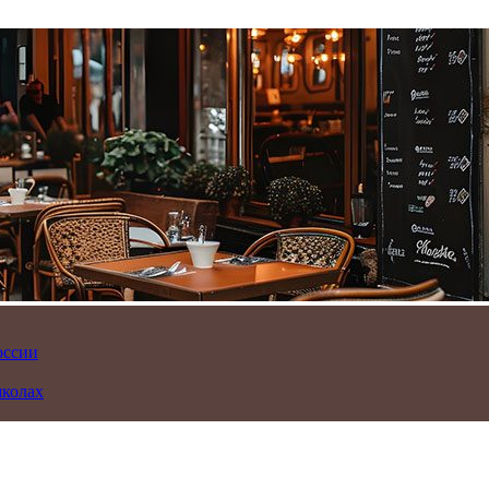
оссии
школах