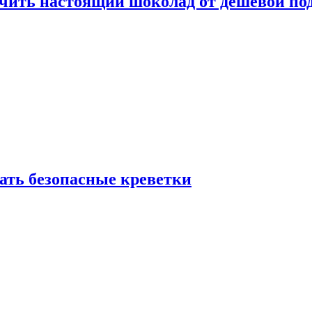
ичить настоящий шоколад от дешёвой по
рать безопасные креветки