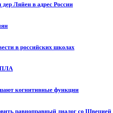
 дер Ляйен в адрес России
иян
вести в российских школах
 БПЛА
дшают когнитивные функции
овить равноправный диалог со Швецией