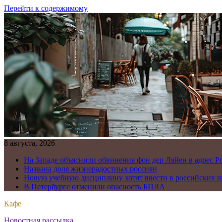
Перейти к содержимому
8 августа, 2026
На Западе объяснили обвинения фон дер Ляйен в адрес Р
Названа доля жизнерадостных россиян
Новую учебную дисциплину хотят ввести в российских 
В Петербурге отменили опасность БПЛА
Кафе
Новостная рассылка