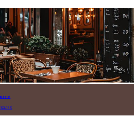
оссии
школах