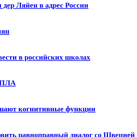
 дер Ляйен в адрес России
иян
вести в российских школах
 БПЛА
дшают когнитивные функции
овить равноправный диалог со Швецией