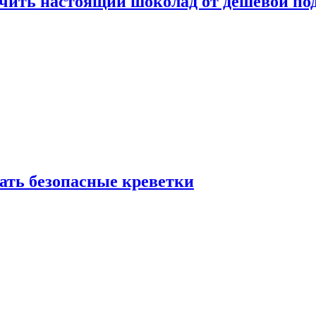
ичить настоящий шоколад от дешёвой по
рать безопасные креветки