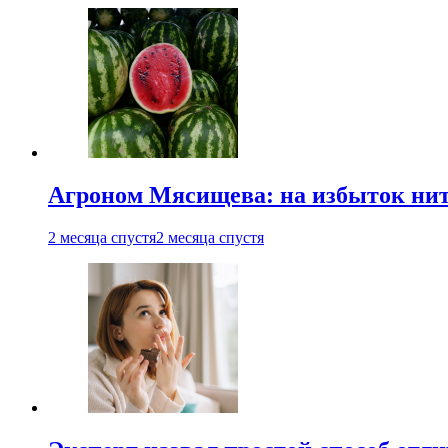
Агроном Мясищева: на избыток нитр
2 месяца спустя
2 месяца спустя