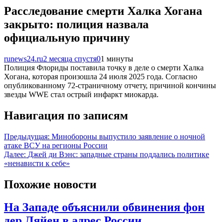
Расследование смерти Халка Хогана
закрыто: полиция назвала
официальную причину
runews24.ru
2 месяца спустя
0
1 минуты
Полиция Флориды поставила точку в деле о смерти Халка
Хогана, которая произошла 24 июля 2025 года. Согласно
опубликованному 72-страничному отчету, причиной кончины
звезды WWE стал острый инфаркт миокарда.
Навигация по записям
Предыдущая:
Минобороны выпустило заявление о ночной
атаке ВСУ на регионы России
Далее:
Джей ди Вэнс: западные страны поддались политике
«ненависти к себе»
Похожие новости
На Западе объяснили обвинения фон
дер Ляйен в адрес России