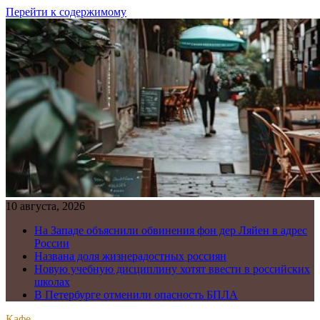
Перейти к содержимому
10 августа, 2026
На Западе объяснили обвинения фон дер Ляйен в адрес
России
Названа доля жизнерадостных россиян
Новую учебную дисциплину хотят ввести в российских
школах
В Петербурге отменили опасность БПЛА
Кафе