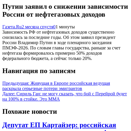
Путин заявил о снижении зависимости
России от нефтегазовых доходов
Газета.Ru
2 месяца спустя
0
1 минуты
Зависимость РФ от нефтегазовых доходов существенно
снизилась за последние годы. Об этом заявил президент
России Владимир Путин в ходе пленарного заседания
ПМЭФ-2026. По словам главы государства, раньше за счет
нефтегаза формировалось примерно 50% доходов
федерального бюджета, а сейчас только 20%.
Навигация по записям
Предыдущая:
Живущая в Европе российская ведущая
раскрыла серьезные потери эмигрантов
Далее:
Сириль Ган: не могу сказать, что бой с Перейрой будет
на 100% в стойке. Это ММА
Похожие новости
Депутат ЕП Картайзер: российская