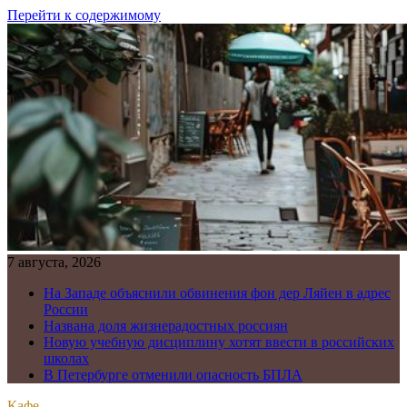
Перейти к содержимому
7 августа, 2026
На Западе объяснили обвинения фон дер Ляйен в адрес
России
Названа доля жизнерадостных россиян
Новую учебную дисциплину хотят ввести в российских
школах
В Петербурге отменили опасность БПЛА
Кафе