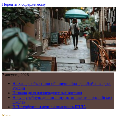
Перейти к содержимому
7 августа, 2026
На Западе объяснили обвинения фон дер Ляйен в адрес
России
Названа доля жизнерадостных россиян
Новую учебную дисциплину хотят ввести в российских
школах
В Петербурге отменили опасность БПЛА
Кафе