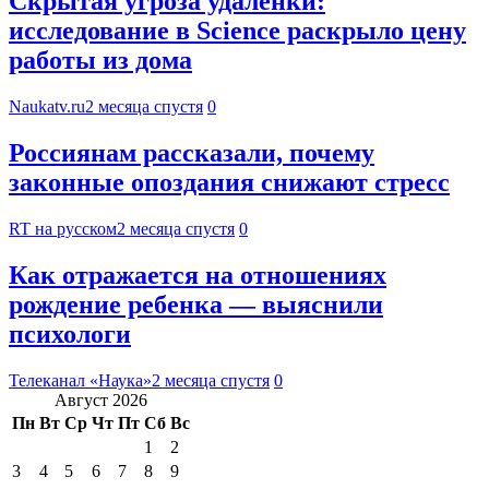
Скрытая угроза удаленки:
исследование в Science раскрыло цену
работы из дома
Naukatv.ru
2 месяца спустя
0
Россиянам рассказали, почему
законные опоздания снижают стресс
RT на русском
2 месяца спустя
0
Как отражается на отношениях
рождение ребенка — выяснили
психологи
Телеканал «Наука»
2 месяца спустя
0
Август 2026
Пн
Вт
Ср
Чт
Пт
Сб
Вс
1
2
3
4
5
6
7
8
9