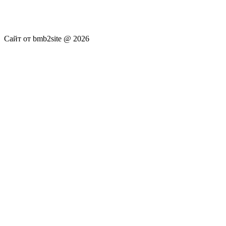
публикуются без искажения, ответственность за
достоверность публикуемых новостей Администрация сайта
не несёт.
Сайт от bmb2site @ 2026