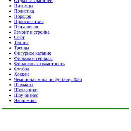
Отдых за границей
Питомцы
Политика
Порядок
Происшествия
Психология
Ремонт и стройка
Софт
Теннис
Тренды
Фигурное катание
Фильмы и сериалы
Финансовая грамотность
Футбол
Хоккей
Чемпионат мира по футболу 2026
Шахматы
Школьники
Шоу-бизнес
Экономика
Данный сайт не является коммерческим проектом. На этом
сайте ни чего не продают, ни чего не покупают, ни какие
услуги не оказываются. Сайт представляет собой ленту
новостей RSS канала news.rambler.ru, newsru.com. Материалы