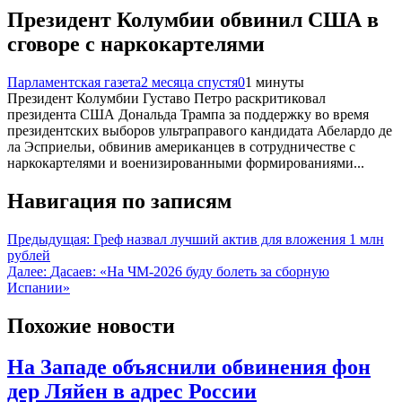
Президент Колумбии обвинил США в
сговоре с наркокартелями
Парламентская газета
2 месяца спустя
0
1 минуты
Президент Колумбии Густаво Петро раскритиковал
президента США Дональда Трампа за поддержку во время
президентских выборов ультраправого кандидата Абелардо де
ла Эсприельи, обвинив американцев в сотрудничестве с
наркокартелями и военизированными формированиями...
Навигация по записям
Предыдущая:
Греф назвал лучший актив для вложения 1 млн
рублей
Далее:
Дасаев: «На ЧМ‑2026 буду болеть за сборную
Испании»
Похожие новости
На Западе объяснили обвинения фон
дер Ляйен в адрес России