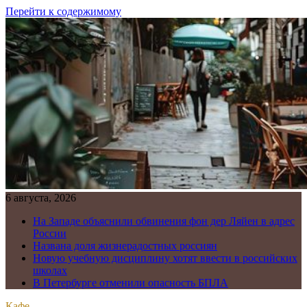
Перейти к содержимому
6 августа, 2026
На Западе объяснили обвинения фон дер Ляйен в адрес
России
Названа доля жизнерадостных россиян
Новую учебную дисциплину хотят ввести в российских
школах
В Петербурге отменили опасность БПЛА
Кафе