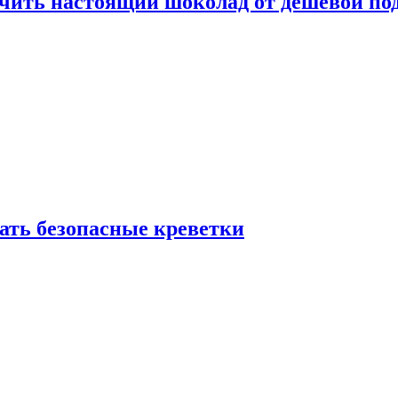
ичить настоящий шоколад от дешёвой по
рать безопасные креветки