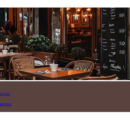
оссии
школах