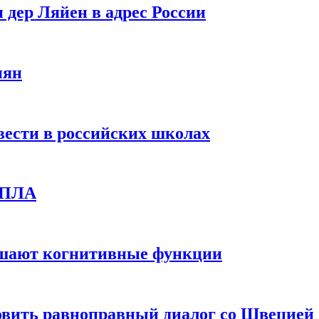
 дер Ляйен в адрес России
иян
вести в российских школах
 БПЛА
дшают когнитивные функции
овить равноправный диалог со Швецией