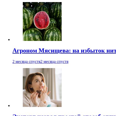
Агроном Мясищева: на избыток нитр
2 месяца спустя
2 месяца спустя