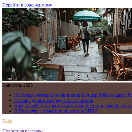
Перейти к содержимому
8 августа, 2026
На Западе объяснили обвинения фон дер Ляйен в адрес Р
Названа доля жизнерадостных россиян
Новую учебную дисциплину хотят ввести в российских 
В Петербурге отменили опасность БПЛА
Кафе
Новостная рассылка