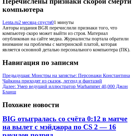
Перечислены признаки скорой смерти
компьютера
Lenta.ru
2 месяца спустя
0
1 минуты
Авторы издания BGR перечислили признаки того, что
компьютер скоро может выйти из строя. Материал
опубликован на сайте медиа. Журналисты портала обратили
внимание на проблемы с материнской платой, которая
является основной деталью персонального компьютера (ПК).
Навигация по записям
Предыдущая:
Монстры на запястье: Персонажи Константина
Чайкина приходят из сказок, легенд и фантазий
Далее:
Умер ведущий иллюстратор Warhammer 40,000 Джон
Бланш
Похожие новости
BIG отыгралась со счёта 0:12 в матче
на вылет с мэйджора по CS 2 — 16
раундов подряд