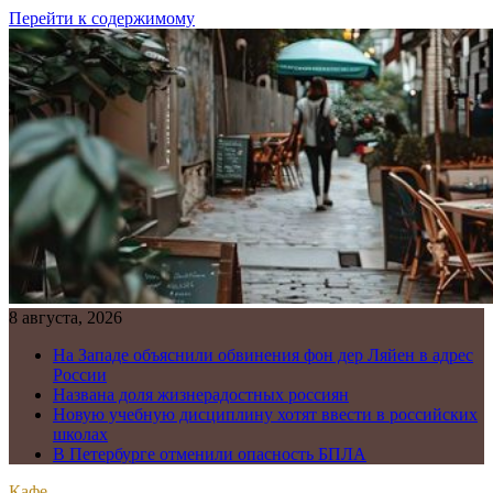
Перейти к содержимому
8 августа, 2026
На Западе объяснили обвинения фон дер Ляйен в адрес
России
Названа доля жизнерадостных россиян
Новую учебную дисциплину хотят ввести в российских
школах
В Петербурге отменили опасность БПЛА
Кафе