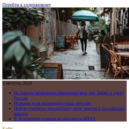
Перейти к содержимому
9 августа, 2026
На Западе объяснили обвинения фон дер Ляйен в адрес
России
Названа доля жизнерадостных россиян
Новую учебную дисциплину хотят ввести в российских
школах
В Петербурге отменили опасность БПЛА
Кафе