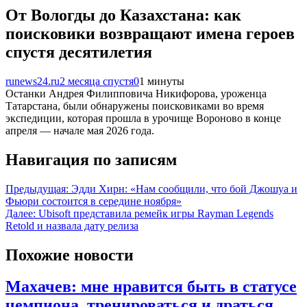
От Вологды до Казахстана: как
поисковики возвращают имена героев
спустя десятилетия
runews24.ru
2 месяца спустя
0
1 минуты
Останки Андрея Филипповича Никифорова, уроженца
Татарстана, были обнаружены поисковиками во время
экспедиции, которая прошла в урочище Вороново в конце
апреля — начале мая 2026 года.
Навигация по записям
Предыдущая:
Эдди Хирн: «Нам сообщили, что бой Джошуа и
Фьюри состоится в середине ноября»
Далее:
Ubisoft представила ремейк игры Rayman Legends
Retold и назвала дату релиза
Похожие новости
Махачев: мне нравится быть в статусе
чемпиона, тренироваться и драться