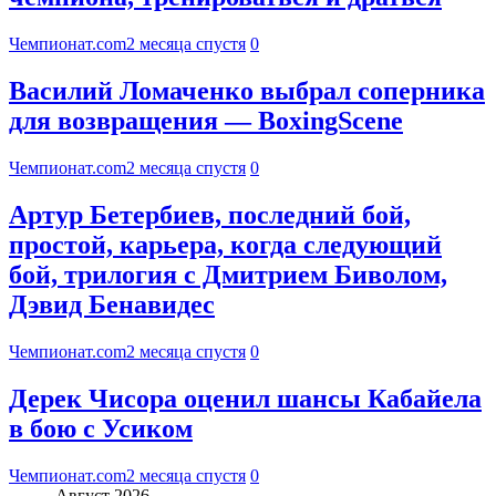
Чемпионат.com
2 месяца спустя
0
Василий Ломаченко выбрал соперника
для возвращения — BoxingScene
Чемпионат.com
2 месяца спустя
0
Артур Бетербиев, последний бой,
простой, карьера, когда следующий
бой, трилогия с Дмитрием Биволом,
Дэвид Бенавидес
Чемпионат.com
2 месяца спустя
0
Дерек Чисора оценил шансы Кабайела
в бою с Усиком
Чемпионат.com
2 месяца спустя
0
Август 2026