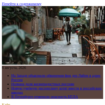
Перейти к содержимому
6 августа, 2026
На Западе объяснили обвинения фон дер Ляйен в адрес
России
Названа доля жизнерадостных россиян
Новую учебную дисциплину хотят ввести в российских
школах
В Петербурге отменили опасность БПЛА
Кафе