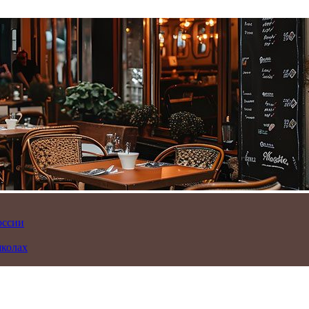
оссии
школах