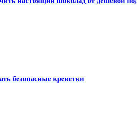
ичить настоящий шоколад от дешёвой по
рать безопасные креветки