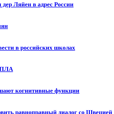
 дер Ляйен в адрес России
иян
вести в российских школах
 БПЛА
дшают когнитивные функции
овить равноправный диалог со Швецией