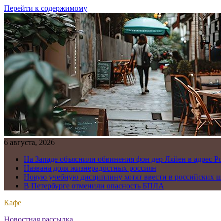
Перейти к содержимому
6 августа, 2026
На Западе объяснили обвинения фон дер Ляйен в адрес Р
Названа доля жизнерадостных россиян
Новую учебную дисциплину хотят ввести в российских 
В Петербурге отменили опасность БПЛА
Кафе
Новостная рассылка