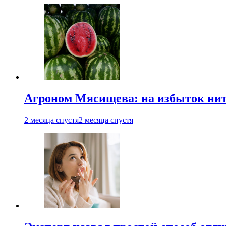
Агроном Мясищева: на избыток нитр
2 месяца спустя
2 месяца спустя