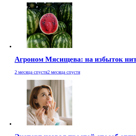
Агроном Мясищева: на избыток нитр
2 месяца спустя
2 месяца спустя