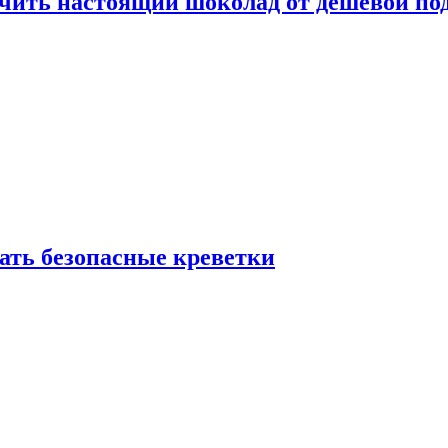
ичить настоящий шоколад от дешёвой по
рать безопасные креветки