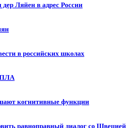
 дер Ляйен в адрес России
иян
вести в российских школах
 БПЛА
дшают когнитивные функции
овить равноправный диалог со Швецией