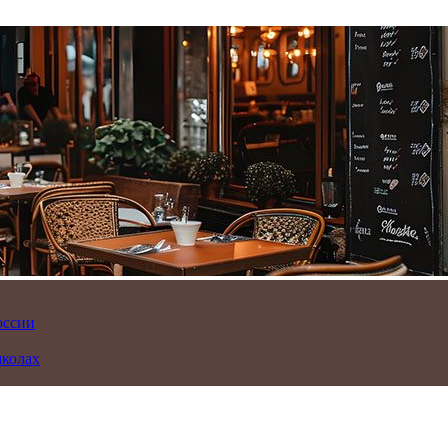
оссии
школах