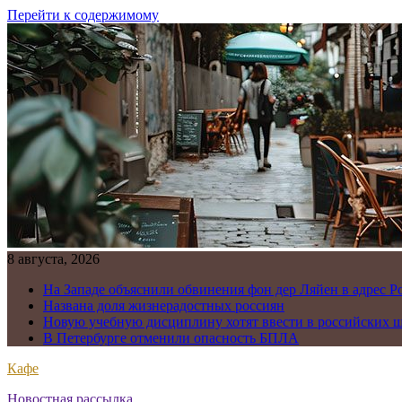
Перейти к содержимому
8 августа, 2026
На Западе объяснили обвинения фон дер Ляйен в адрес Р
Названа доля жизнерадостных россиян
Новую учебную дисциплину хотят ввести в российских 
В Петербурге отменили опасность БПЛА
Кафе
Новостная рассылка