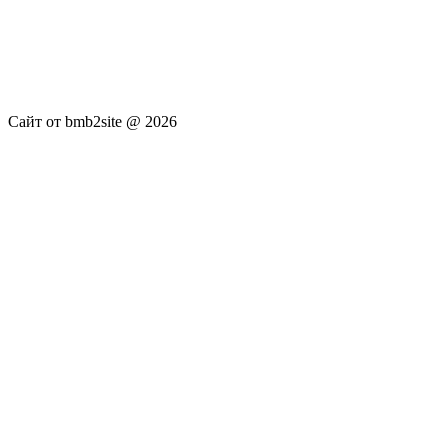
услуги не оказываются. Сайт представляет собой ленту
новостей RSS канала news.rambler.ru, newsru.com. Материалы
публикуются без искажения, ответственность за
достоверность публикуемых новостей Администрация сайта
не несёт.
Сайт от bmb2site @ 2026