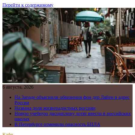
Перейти к содержимому
6 августа, 2026
На Западе объяснили обвинения фон дер Ляйен в адрес
России
Названа доля жизнерадостных россиян
Новую учебную дисциплину хотят ввести в российских
школах
В Петербурге отменили опасность БПЛА
Кафе