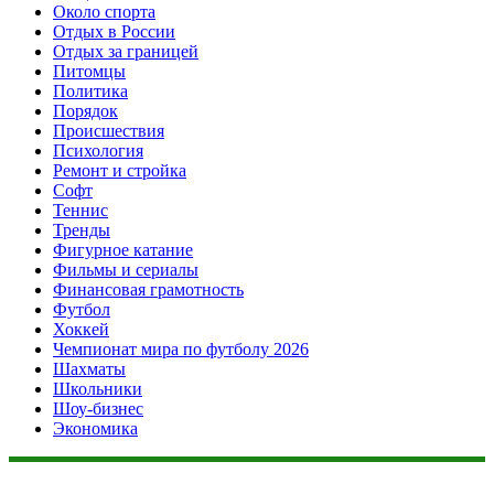
Около спорта
Отдых в России
Отдых за границей
Питомцы
Политика
Порядок
Происшествия
Психология
Ремонт и стройка
Софт
Теннис
Тренды
Фигурное катание
Фильмы и сериалы
Финансовая грамотность
Футбол
Хоккей
Чемпионат мира по футболу 2026
Шахматы
Школьники
Шоу-бизнес
Экономика
Данный сайт не является коммерческим проектом. На этом
сайте ни чего не продают, ни чего не покупают, ни какие