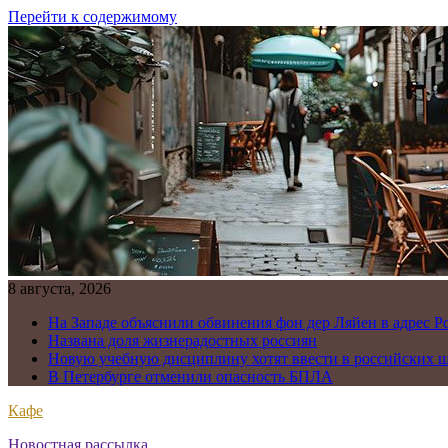
Перейти к содержимому
8 августа, 2026
На Западе объяснили обвинения фон дер Ляйен в адрес Р
Названа доля жизнерадостных россиян
Новую учебную дисциплину хотят ввести в российских 
В Петербурге отменили опасность БПЛА
Кафе
Новостная рассылка