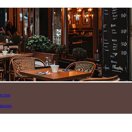
оссии
школах