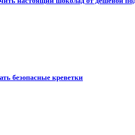
ичить настоящий шоколад от дешёвой по
рать безопасные креветки