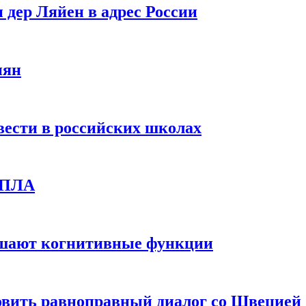
 дер Ляйен в адрес России
иян
вести в российских школах
 БПЛА
дшают когнитивные функции
овить равноправный диалог со Швецией