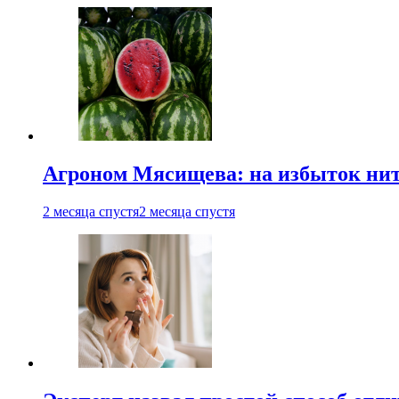
Агроном Мясищева: на избыток нитр
2 месяца спустя
2 месяца спустя