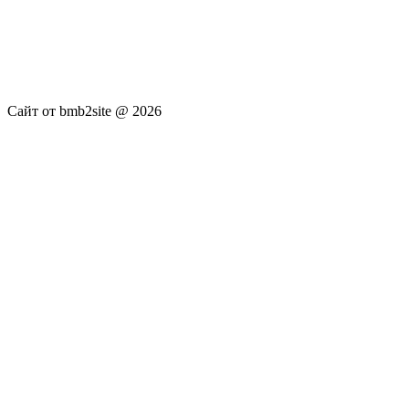
услуги не оказываются. Сайт представляет собой ленту
новостей RSS канала news.rambler.ru, newsru.com. Материалы
публикуются без искажения, ответственность за
достоверность публикуемых новостей Администрация сайта
не несёт.
Сайт от bmb2site @ 2026