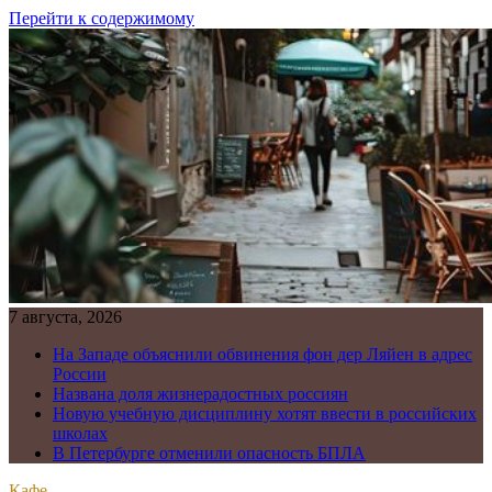
Перейти к содержимому
7 августа, 2026
На Западе объяснили обвинения фон дер Ляйен в адрес
России
Названа доля жизнерадостных россиян
Новую учебную дисциплину хотят ввести в российских
школах
В Петербурге отменили опасность БПЛА
Кафе