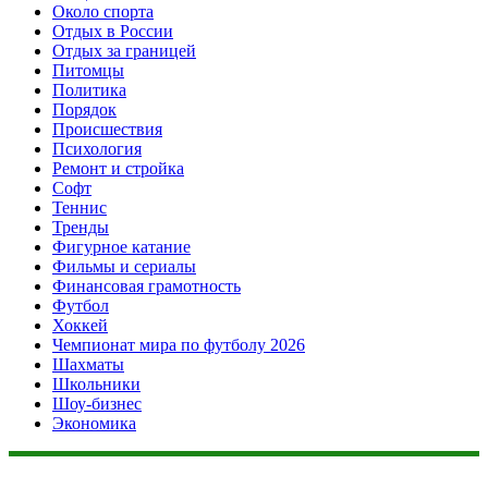
Около спорта
Отдых в России
Отдых за границей
Питомцы
Политика
Порядок
Происшествия
Психология
Ремонт и стройка
Софт
Теннис
Тренды
Фигурное катание
Фильмы и сериалы
Финансовая грамотность
Футбол
Хоккей
Чемпионат мира по футболу 2026
Шахматы
Школьники
Шоу-бизнес
Экономика
Данный сайт не является коммерческим проектом. На этом
сайте ни чего не продают, ни чего не покупают, ни какие