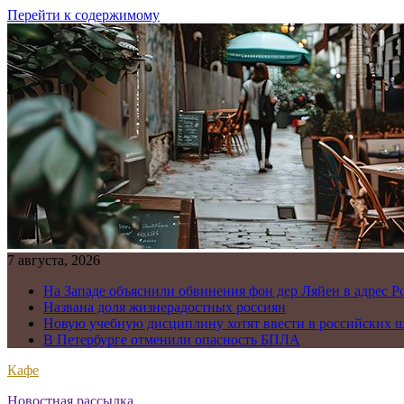
Перейти к содержимому
7 августа, 2026
На Западе объяснили обвинения фон дер Ляйен в адрес Р
Названа доля жизнерадостных россиян
Новую учебную дисциплину хотят ввести в российских 
В Петербурге отменили опасность БПЛА
Кафе
Новостная рассылка