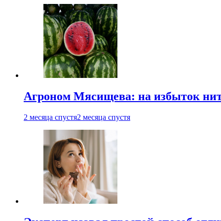
Агроном Мясищева: на избыток нитр
2 месяца спустя
2 месяца спустя