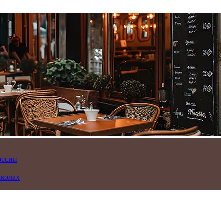
оссии
школах