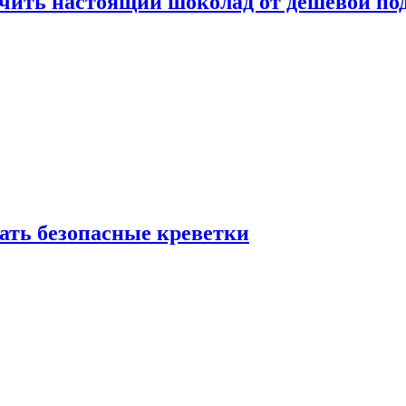
ичить настоящий шоколад от дешёвой по
рать безопасные креветки