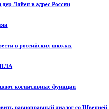
 дер Ляйен в адрес России
иян
вести в российских школах
 БПЛА
дшают когнитивные функции
овить равноправный диалог со Швецией