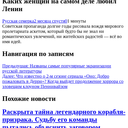
Каких женщин на самом деле любил
Ленин
Русская семерка
2 месяца спустя
0
1 минуты
Советская пропаганда долгие годы рисовала вождя мирового
пролетариата аскетом, который будто бы не знал ни
романтических увлечений, ни житейских радостей — всё во
имя идей.
Навигация по записям
Предыдущая:
Названы самые популярные экранизации
русской литературы
Далее:
Что известно о 2-м сезоне сериала «Оно: Добро
пожаловать в Дерри»? Когда выйдет продолжение хоррора со
зловещим клоуном Пеннивайзом
Похожие новости
Раскрыта тайна легендарного корабля-
призрака. Судьбу его команды
пытались объяснить заговором,