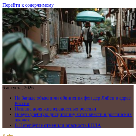
Перейти к содержимому
6 августа, 2026
На Западе объяснили обвинения фон дер Ляйен в адрес
России
Названа доля жизнерадостных россиян
Новую учебную дисциплину хотят ввести в российских
школах
В Петербурге отменили опасность БПЛА
Кафе