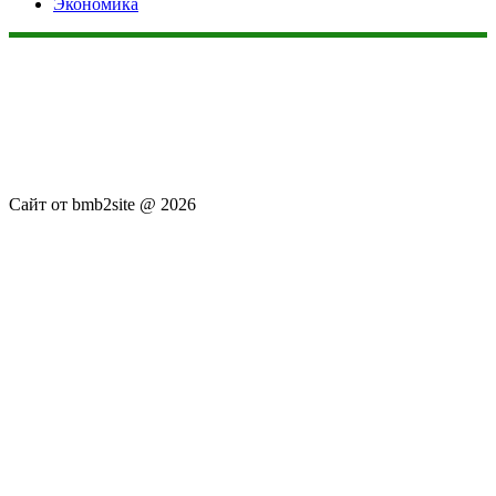
Экономика
Данный сайт не является коммерческим проектом. На этом
сайте ни чего не продают, ни чего не покупают, ни какие
услуги не оказываются. Сайт представляет собой ленту
новостей RSS канала news.rambler.ru, newsru.com. Материалы
публикуются без искажения, ответственность за
достоверность публикуемых новостей Администрация сайта
не несёт.
Сайт от bmb2site @ 2026