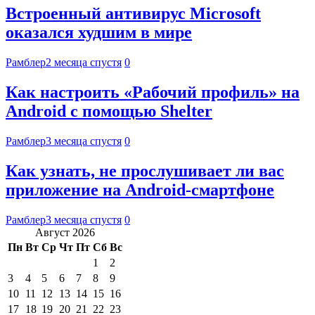
Встроенный антивирус Microsoft
оказался худшим в мире
Рамблер
2 месяца спустя
0
Как настроить «Рабочий профиль» на
Android с помощью Shelter
Рамблер
3 месяца спустя
0
Как узнать, не прослушивает ли вас
приложение на Android-смартфоне
Рамблер
3 месяца спустя
0
Август 2026
Пн
Вт
Ср
Чт
Пт
Сб
Вс
1
2
3
4
5
6
7
8
9
10
11
12
13
14
15
16
17
18
19
20
21
22
23