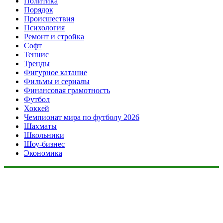
Политика
Порядок
Происшествия
Психология
Ремонт и стройка
Софт
Теннис
Тренды
Фигурное катание
Фильмы и сериалы
Финансовая грамотность
Футбол
Хоккей
Чемпионат мира по футболу 2026
Шахматы
Школьники
Шоу-бизнес
Экономика
Данный сайт не является коммерческим проектом. На этом
сайте ни чего не продают, ни чего не покупают, ни какие
услуги не оказываются. Сайт представляет собой ленту
новостей RSS канала news.rambler.ru, newsru.com. Материалы
публикуются без искажения, ответственность за
достоверность публикуемых новостей Администрация сайта