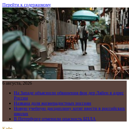
Перейти к содержимому
6 августа, 2026
На Западе объяснили обвинения фон дер Ляйен в адрес
России
Названа доля жизнерадостных россиян
Новую учебную дисциплину хотят ввести в российских
школах
В Петербурге отменили опасность БПЛА
Кафе