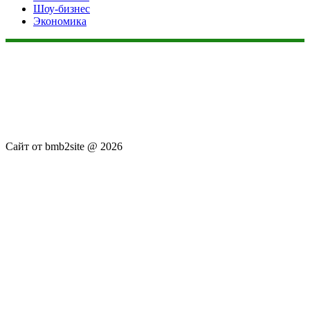
Шоу-бизнес
Экономика
Данный сайт не является коммерческим проектом. На этом
сайте ни чего не продают, ни чего не покупают, ни какие
услуги не оказываются. Сайт представляет собой ленту
новостей RSS канала news.rambler.ru, newsru.com. Материалы
публикуются без искажения, ответственность за
достоверность публикуемых новостей Администрация сайта
не несёт.
Сайт от bmb2site @ 2026