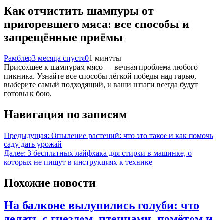
Как отчистить шампуры от
пригоревшего мяса: все способы и
запрещённые приёмы
Рамблер
3 месяца спустя
0
1 минуты
Присохшее к шампурам мясо — вечная проблема любого
пикника. Узнайте все способы лёгкой победы над гарью,
выберите самый подходящий, и ваши шпаги всегда будут
готовы к бою.
Навигация по записям
Предыдущая:
Опыление растений: что это такое и как помочь
саду дать урожай
Далее:
3 бесплатных лайфхака для стирки в машинке, о
которых не пишут в инструкциях к технике
Похожие новости
На балконе вылупились голуби: что
делать с гнездом, птенцами, помётом и