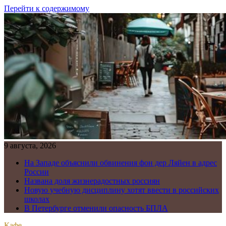
Перейти к содержимому
9 августа, 2026
На Западе объяснили обвинения фон дер Ляйен в адрес
России
Названа доля жизнерадостных россиян
Новую учебную дисциплину хотят ввести в российских
школах
В Петербурге отменили опасность БПЛА
Кафе