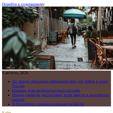
Перейти к содержимому
9 августа, 2026
На Западе объяснили обвинения фон дер Ляйен в адрес
России
Названа доля жизнерадостных россиян
Новую учебную дисциплину хотят ввести в российских
школах
В Петербурге отменили опасность БПЛА
Кафе