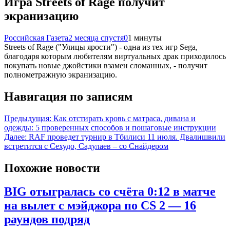
Игра Streets of Rage получит
экранизацию
Российская Газета
2 месяца спустя
0
1 минуты
Streets of Rage ("Улицы ярости") - одна из тех игр Sega,
благодаря которым любителям виртуальных драк приходилось
покупать новые джойстики взамен сломанных, - получит
полнометражную экранизацию.
Навигация по записям
Предыдущая:
Как отстирать кровь с матраса, дивана и
одежды: 5 проверенных способов и пошаговые инструкции
Далее:
RAF проведет турнир в Тбилиси 11 июля. Двалишвили
встретится с Сехудо, Садулаев – со Снайдером
Похожие новости
BIG отыгралась со счёта 0:12 в матче
на вылет с мэйджора по CS 2 — 16
раундов подряд