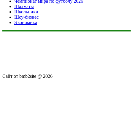
Чемпионат мира по футболу 2026
Шахматы
Школьники
Шоу-бизнес
Экономика
Данный сайт не является коммерческим проектом. На этом
сайте ни чего не продают, ни чего не покупают, ни какие
услуги не оказываются. Сайт представляет собой ленту
новостей RSS канала news.rambler.ru, newsru.com. Материалы
публикуются без искажения, ответственность за
достоверность публикуемых новостей Администрация сайта
не несёт.
Сайт от bmb2site @ 2026