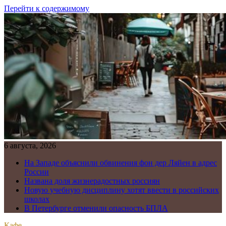
Перейти к содержимому
6 августа, 2026
На Западе объяснили обвинения фон дер Ляйен в адрес
России
Названа доля жизнерадостных россиян
Новую учебную дисциплину хотят ввести в российских
школах
В Петербурге отменили опасность БПЛА
Кафе