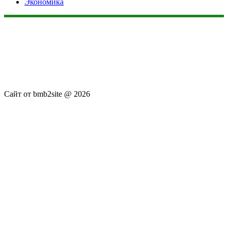
Экономика
Данный сайт не является коммерческим проектом. На этом
сайте ни чего не продают, ни чего не покупают, ни какие
услуги не оказываются. Сайт представляет собой ленту
новостей RSS канала news.rambler.ru, newsru.com. Материалы
публикуются без искажения, ответственность за
достоверность публикуемых новостей Администрация сайта
не несёт.
Сайт от bmb2site @ 2026