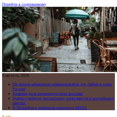
Перейти к содержимому
8 августа, 2026
На Западе объяснили обвинения фон дер Ляйен в адрес
России
Названа доля жизнерадостных россиян
Новую учебную дисциплину хотят ввести в российских
школах
В Петербурге отменили опасность БПЛА
Кафе