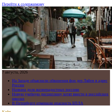
Перейти к содержимому
7 августа, 2026
На Западе объяснили обвинения фон дер Ляйен в адрес
России
Названа доля жизнерадостных россиян
Новую учебную дисциплину хотят ввести в российских
школах
В Петербурге отменили опасность БПЛА
Кафе