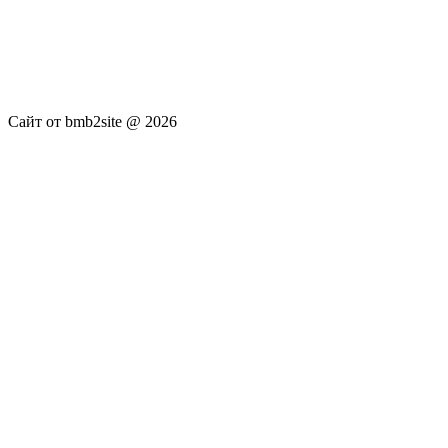
услуги не оказываются. Сайт представляет собой ленту
новостей RSS канала news.rambler.ru, newsru.com. Материалы
публикуются без искажения, ответственность за
достоверность публикуемых новостей Администрация сайта
не несёт.
Сайт от bmb2site @ 2026