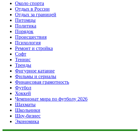
Около спорта
Отдых в России
Отдых за границей
Питомцы
Политика
Порядок
Происшествия
Психология
Ремонт и стройка
Софт
Теннис
Тренды
Фигурное катание
Фильмы и сериалы
Финансовая грамотность
Футбол
Хоккей
Чемпионат мира по футболу 2026
Шахматы
Школьники
Шоу-бизнес
Экономика
Данный сайт не является коммерческим проектом. На этом
сайте ни чего не продают, ни чего не покупают, ни какие