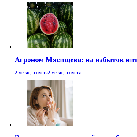
Агроном Мясищева: на избыток нитр
2 месяца спустя
2 месяца спустя