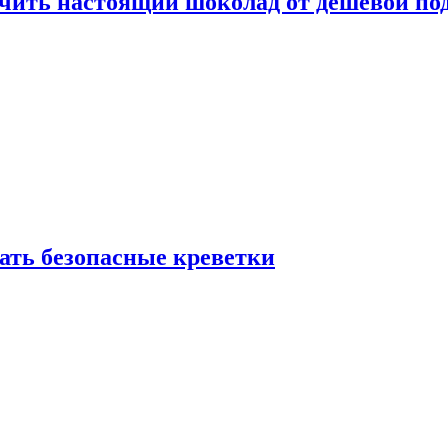
ичить настоящий шоколад от дешёвой по
рать безопасные креветки