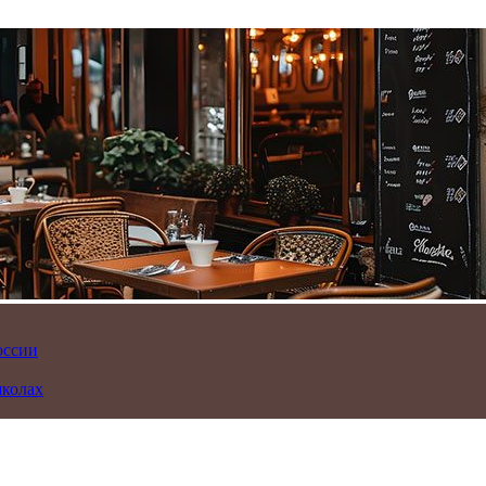
оссии
школах