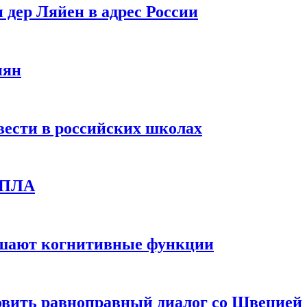
 дер Ляйен в адрес России
иян
вести в российских школах
 БПЛА
дшают когнитивные функции
овить равноправный диалог со Швецией