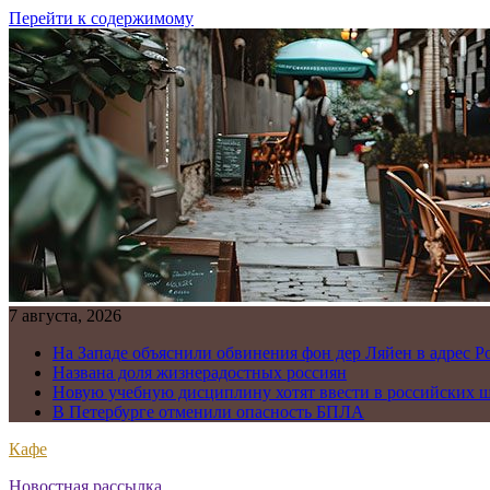
Перейти к содержимому
7 августа, 2026
На Западе объяснили обвинения фон дер Ляйен в адрес Р
Названа доля жизнерадостных россиян
Новую учебную дисциплину хотят ввести в российских 
В Петербурге отменили опасность БПЛА
Кафе
Новостная рассылка