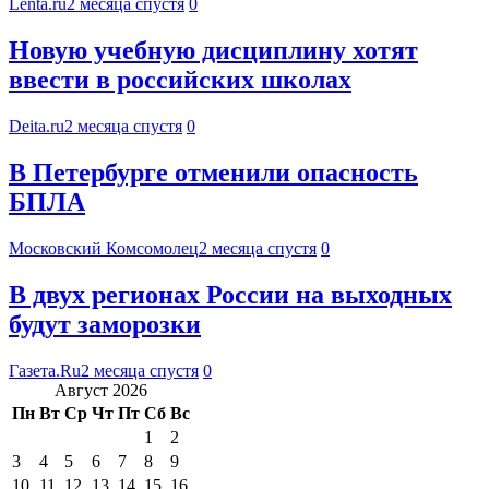
Lenta.ru
2 месяца спустя
0
Новую учебную дисциплину хотят
ввести в российских школах
Deita.ru
2 месяца спустя
0
В Петербурге отменили опасность
БПЛА
Московский Комсомолец
2 месяца спустя
0
В двух регионах России на выходных
будут заморозки
Газета.Ru
2 месяца спустя
0
Август 2026
Пн
Вт
Ср
Чт
Пт
Сб
Вс
1
2
3
4
5
6
7
8
9
10
11
12
13
14
15
16