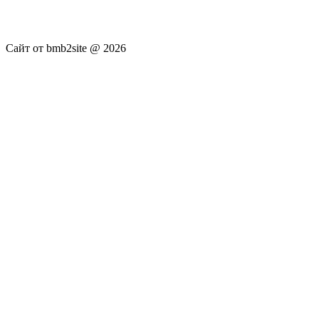
достоверность публикуемых новостей Администрация сайта
не несёт.
Сайт от bmb2site @ 2026