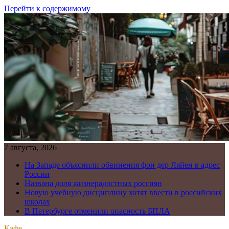
Перейти к содержимому
7 августа, 2026
На Западе объяснили обвинения фон дер Ляйен в адрес
России
Названа доля жизнерадостных россиян
Новую учебную дисциплину хотят ввести в российских
школах
В Петербурге отменили опасность БПЛА
Кафе