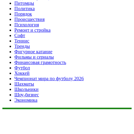
Питомцы
Политика
Порядок
Происшествия
Психология
Ремонт и стройка
Софт
Теннис
Тренды
Фигурное катание
Фильмы и сериалы
Финансовая грамотность
Футбол
Хоккей
Чемпионат мира по футболу 2026
Шахматы
Школьники
Шоу-бизнес
Экономика
Данный сайт не является коммерческим проектом. На этом
сайте ни чего не продают, ни чего не покупают, ни какие
услуги не оказываются. Сайт представляет собой ленту
новостей RSS канала news.rambler.ru, newsru.com. Материалы
публикуются без искажения, ответственность за