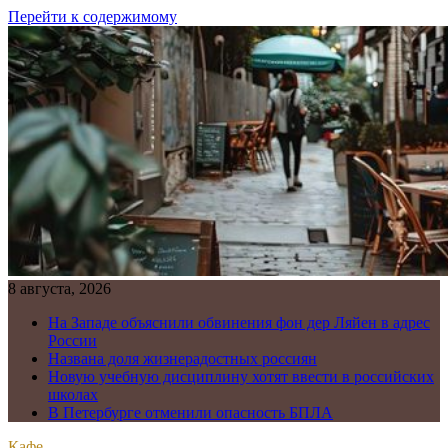
Перейти к содержимому
8 августа, 2026
На Западе объяснили обвинения фон дер Ляйен в адрес
России
Названа доля жизнерадостных россиян
Новую учебную дисциплину хотят ввести в российских
школах
В Петербурге отменили опасность БПЛА
Кафе