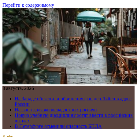
Перейти к содержимому
8 августа, 2026
На Западе объяснили обвинения фон дер Ляйен в адрес
России
Названа доля жизнерадостных россиян
Новую учебную дисциплину хотят ввести в российских
школах
В Петербурге отменили опасность БПЛА
Кафе