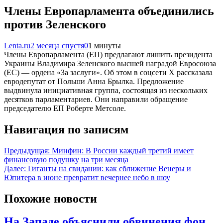
Члены Европарламента объединились
против Зеленского
Lenta.ru
2 месяца спустя
0
1 минуты
Члены Европарламента (ЕП) предлагают лишить президента
Украины Владимира Зеленского высшей наградой Евросоюза
(ЕС) — ордена «За заслуги». Об этом в соцсети X рассказала
евродепутат от Польши Анна Брылка. Предложение
выдвинула инициативная группа, состоящая из нескольких
десятков парламентариев. Они направили обращение
председателю ЕП Роберте Метсоле.
Навигация по записям
Предыдущая:
Минфин: В России каждый третий имеет
финансовую подушку на три месяца
Далее:
Гиганты на свидании: как сближение Венеры и
Юпитера в июне превратит вечернее небо в шоу
Похожие новости
На Западе объяснили обвинения фон