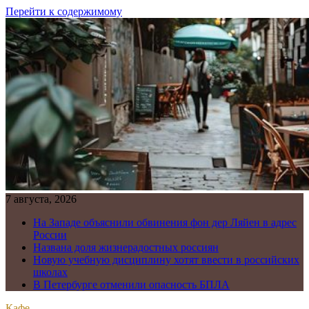
Перейти к содержимому
7 августа, 2026
На Западе объяснили обвинения фон дер Ляйен в адрес
России
Названа доля жизнерадостных россиян
Новую учебную дисциплину хотят ввести в российских
школах
В Петербурге отменили опасность БПЛА
Кафе