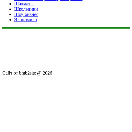
Шахматы
Школьники
Шоу-бизнес
Экономика
Данный сайт не является коммерческим проектом. На этом
сайте ни чего не продают, ни чего не покупают, ни какие
услуги не оказываются. Сайт представляет собой ленту
новостей RSS канала news.rambler.ru, newsru.com. Материалы
публикуются без искажения, ответственность за
достоверность публикуемых новостей Администрация сайта
не несёт.
Сайт от bmb2site @ 2026