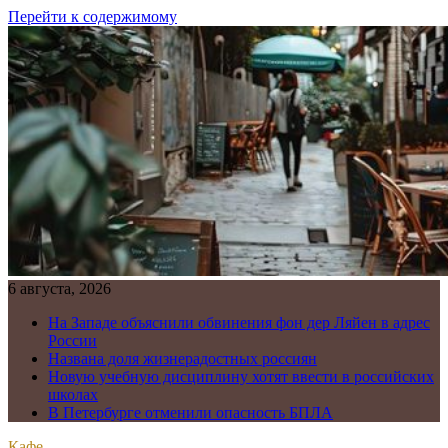
Перейти к содержимому
6 августа, 2026
На Западе объяснили обвинения фон дер Ляйен в адрес
России
Названа доля жизнерадостных россиян
Новую учебную дисциплину хотят ввести в российских
школах
В Петербурге отменили опасность БПЛА
Кафе