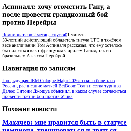
Аспиналл: хочу отомстить Гану, а
после провести грандиозный бой
против Перейры
Чемпионат.com
2 месяца спустя
0
1 минуты
33-летний действующий обладатель титула UFC в тяжёлом
весе англичанин Том Аспиналл рассказал, что ему хотелось
бы подраться как с французом Сирилем Ганом, так и с
бразильцем Алексом Перейрой.
Навигация по записям
Предыдущая:
IEM Cologne Major 2026: за кого болеть из
России, расписание матчей BetBoom Team и сетка турнира
Далее:
Энтони Джошуа объяснил, в каком случае согласиться
провести третий бой против Усика
Похожие новости
Махачев: мне нравится быть в статусе
чемпиона, тренироваться и драться