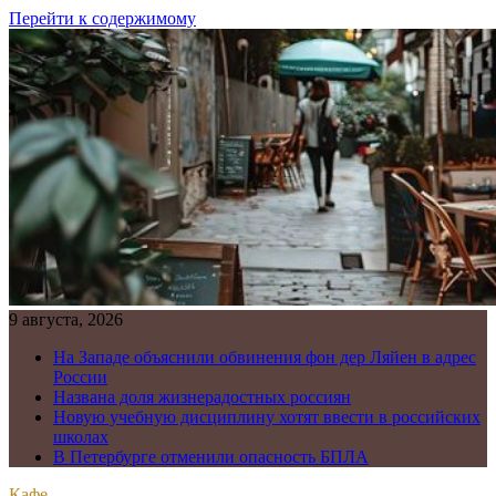
Перейти к содержимому
9 августа, 2026
На Западе объяснили обвинения фон дер Ляйен в адрес
России
Названа доля жизнерадостных россиян
Новую учебную дисциплину хотят ввести в российских
школах
В Петербурге отменили опасность БПЛА
Кафе