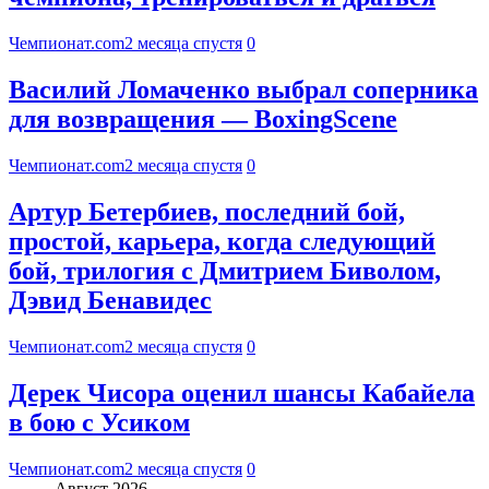
Чемпионат.com
2 месяца спустя
0
Василий Ломаченко выбрал соперника
для возвращения — BoxingScene
Чемпионат.com
2 месяца спустя
0
Артур Бетербиев, последний бой,
простой, карьера, когда следующий
бой, трилогия с Дмитрием Биволом,
Дэвид Бенавидес
Чемпионат.com
2 месяца спустя
0
Дерек Чисора оценил шансы Кабайела
в бою с Усиком
Чемпионат.com
2 месяца спустя
0
Август 2026