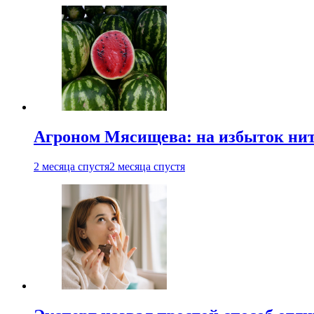
Агроном Мясищева: на избыток нитр
2 месяца спустя
2 месяца спустя