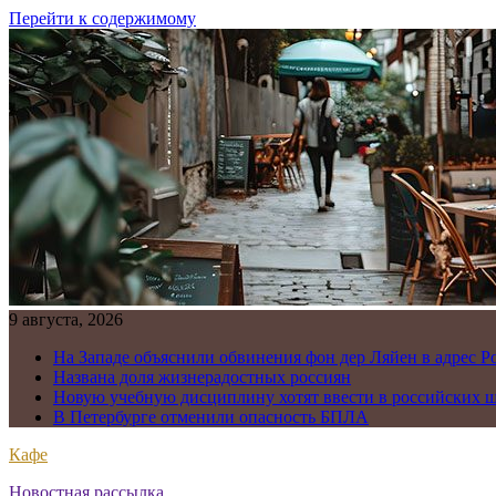
Перейти к содержимому
9 августа, 2026
На Западе объяснили обвинения фон дер Ляйен в адрес Р
Названа доля жизнерадостных россиян
Новую учебную дисциплину хотят ввести в российских 
В Петербурге отменили опасность БПЛА
Кафе
Новостная рассылка