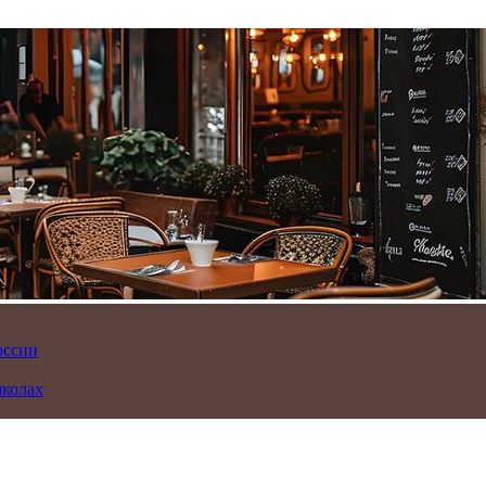
оссии
школах