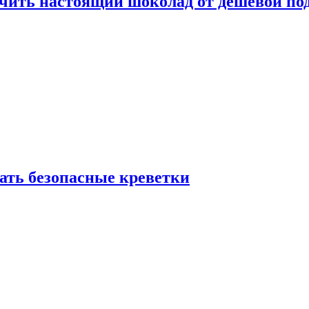
ичить настоящий шоколад от дешёвой по
рать безопасные креветки