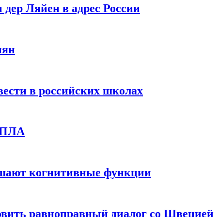
 дер Ляйен в адрес России
иян
вести в российских школах
 БПЛА
дшают когнитивные функции
овить равноправный диалог со Швецией