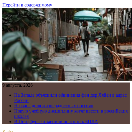
Перейти к содержимому
9 августа, 2026
На Западе объяснили обвинения фон дер Ляйен в адрес
России
Названа доля жизнерадостных россиян
Новую учебную дисциплину хотят ввести в российских
школах
В Петербурге отменили опасность БПЛА
Кафе