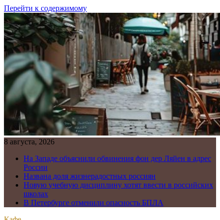
Перейти к содержимому
8 августа, 2026
На Западе объяснили обвинения фон дер Ляйен в адрес
России
Названа доля жизнерадостных россиян
Новую учебную дисциплину хотят ввести в российских
школах
В Петербурге отменили опасность БПЛА
Кафе