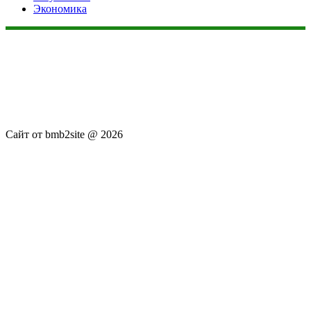
Экономика
Данный сайт не является коммерческим проектом. На этом
сайте ни чего не продают, ни чего не покупают, ни какие
услуги не оказываются. Сайт представляет собой ленту
новостей RSS канала news.rambler.ru, newsru.com. Материалы
публикуются без искажения, ответственность за
достоверность публикуемых новостей Администрация сайта
не несёт.
Сайт от bmb2site @ 2026